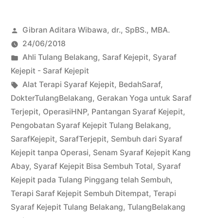
Posted
Gibran Aditara Wibawa, dr., SpBS., MBA.
by
24/06/2018
Posted
Ahli Tulang Belakang
,
Saraf Kejepit
,
Syaraf
in
Kejepit - Saraf Kejepit
Tags:
Alat Terapi Syaraf Kejepit
,
BedahSaraf
,
DokterTulangBelakang
,
Gerakan Yoga untuk Saraf
Terjepit
,
OperasiHNP
,
Pantangan Syaraf Kejepit
,
Pengobatan Syaraf Kejepit Tulang Belakang
,
SarafKejepit
,
SarafTerjepit
,
Sembuh dari Syaraf
Kejepit tanpa Operasi
,
Senam Syaraf Kejepit Kang
Abay
,
Syaraf Kejepit Bisa Sembuh Total
,
Syaraf
Kejepit pada Tulang Pinggang telah Sembuh
,
Terapi Saraf Kejepit Sembuh Ditempat
,
Terapi
Syaraf Kejepit Tulang Belakang
,
TulangBelakang