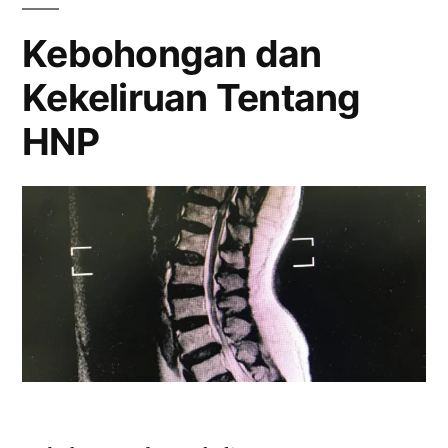
Pada
Tulang
Kebohongan dan
Belakang
Kekeliruan Tentang
HNP