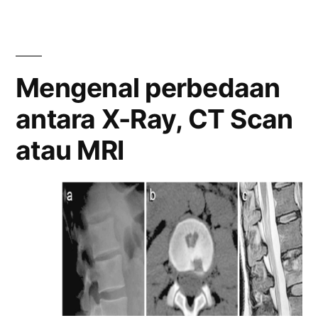
Dan
Jenis
Bantal
Yang
Mengenal perbedaan
Baik
antara X-Ray, CT Scan
Untuk
Nyeri
atau MRI
Leher