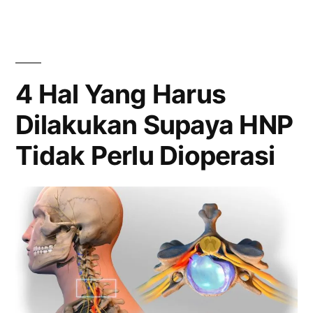
antara
X-
Ray,
CT
4 Hal Yang Harus
Scan
Dilakukan Supaya HNP
atau
MRI
Tidak Perlu Dioperasi