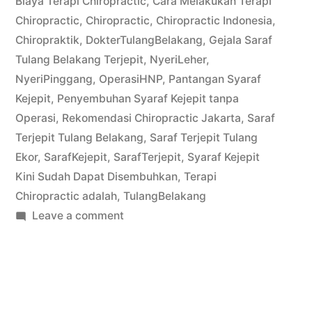
Biaya Terapi Chiropractic
,
Cara Melakukan Terapi
Chiropractic
,
Chiropractic
,
Chiropractic Indonesia
,
Chiropraktik
,
DokterTulangBelakang
,
Gejala Saraf
Tulang Belakang Terjepit
,
NyeriLeher
,
NyeriPinggang
,
OperasiHNP
,
Pantangan Syaraf
Kejepit
,
Penyembuhan Syaraf Kejepit tanpa
Operasi
,
Rekomendasi Chiropractic Jakarta
,
Saraf
Terjepit Tulang Belakang
,
Saraf Terjepit Tulang
Ekor
,
SarafKejepit
,
SarafTerjepit
,
Syaraf Kejepit
Kini Sudah Dapat Disembuhkan
,
Terapi
Chiropractic adalah
,
TulangBelakang
on
Leave a comment
Chiropraktik
Terapi
Saraf
Terjepit