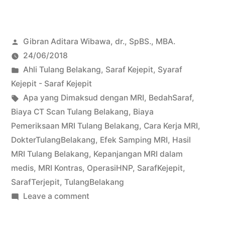
Posted
Gibran Aditara Wibawa, dr., SpBS., MBA.
by
24/06/2018
Posted
Ahli Tulang Belakang
,
Saraf Kejepit
,
Syaraf
in
Kejepit - Saraf Kejepit
Tags:
Apa yang Dimaksud dengan MRI
,
BedahSaraf
,
Biaya CT Scan Tulang Belakang
,
Biaya
Pemeriksaan MRI Tulang Belakang
,
Cara Kerja MRI
,
DokterTulangBelakang
,
Efek Samping MRI
,
Hasil
MRI Tulang Belakang
,
Kepanjangan MRI dalam
medis
,
MRI Kontras
,
OperasiHNP
,
SarafKejepit
,
SarafTerjepit
,
TulangBelakang
on
Leave a comment
Mengenal
perbedaan