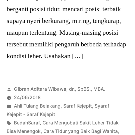
berganti posisi tidur, mencari posisi terbaik
supaya nyeri berkurang, miring, tengkurap,
maupun terlentang. Masing-masing posisi
tersebut memiliki pengaruh berbeda terhadap
kondisi leher. Usahakan […]
Posted
Gibran Aditara Wibawa, dr., SpBS., MBA.
by
24/06/2018
Posted
Ahli Tulang Belakang
,
Saraf Kejepit
,
Syaraf
in
Kejepit - Saraf Kejepit
Tags:
BedahSaraf
,
Cara Mengobati Sakit Leher Tidak
Bisa Menengok
,
Cara Tidur yang Baik Bagi Wanita
,