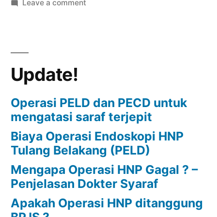
on
Leave a comment
4
Hal
Yang
Harus
Update!
Dilakukan
Supaya
HNP
Operasi PELD dan PECD untuk
Tidak
mengatasi saraf terjepit
Perlu
Biaya Operasi Endoskopi HNP
Dioperasi
Tulang Belakang (PELD)
Mengapa Operasi HNP Gagal ? –
Penjelasan Dokter Syaraf
Apakah Operasi HNP ditanggung
BPJS ?