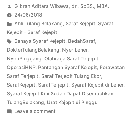
Posted
Gibran Aditara Wibawa, dr., SpBS., MBA.
by
24/06/2018
Posted
Ahli Tulang Belakang
,
Saraf Kejepit
,
Syaraf
in
Kejepit - Saraf Kejepit
Tags:
Bahaya Syaraf Kejepit
,
BedahSaraf
,
DokterTulangBelakang
,
NyeriLeher
,
NyeriPinggang
,
Olahraga Saraf Terjepit
,
OperasiHNP
,
Pantangan Syaraf Kejepit
,
Perawatan
Saraf Terjepit
,
Saraf Terjepit Tulang Ekor
,
SarafKejepit
,
SarafTerjepit
,
Syaraf Kejepit di Leher
,
Syaraf Kejepit Kini Sudah Dapat Disembuhkan
,
TulangBelakang
,
Urat Kejepit di Pinggul
on
Leave a comment
Kebohongan
dan
Kekeliruan