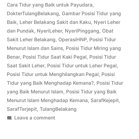
Cara Tidur yang Baik untuk Payudara
,
DokterTulangBelakang
,
Gambar Posisi Tidur yang
Baik
,
Leher Belakang Sakit dan Kaku
,
Nyeri Leher
dan Pundak
,
NyeriLeher
,
NyeriPinggang
,
Obat
Sakit Leher Belakang
,
OperasiHNP
,
Posisi Tidur
Menurut Islam dan Sains
,
Posisi Tidur Miring yang
Benar
,
Posisi Tidur Saat Kaki Pegal
,
Posisi Tidur
Saat Sakit Leher
,
Posisi Tidur untuk Leher Pegal
,
Posisi Tidur untuk Menghilangkan Pegal
,
Posisi
Tidur yang Baik Menghadap Kemana?
,
Posisi Tidur
yang Baik Menurut Islam
,
Posisi Tidur yang Baik
Menurut Islam Menghadap Kemana
,
SarafKejepit
,
SarafTerjepit
,
TulangBelakang
on
Leave a comment
Posisi
Tidur