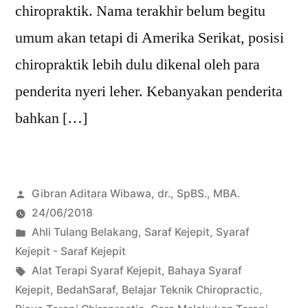
chiropraktik. Nama terakhir belum begitu
umum akan tetapi di Amerika Serikat, posisi
chiropraktik lebih dulu dikenal oleh para
penderita nyeri leher. Kebanyakan penderita
bahkan […]
Posted
Gibran Aditara Wibawa, dr., SpBS., MBA.
by
24/06/2018
Posted
Ahli Tulang Belakang
,
Saraf Kejepit
,
Syaraf
in
Kejepit - Saraf Kejepit
Tags:
Alat Terapi Syaraf Kejepit
,
Bahaya Syaraf
Kejepit
,
BedahSaraf
,
Belajar Teknik Chiropractic
,