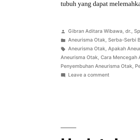
tubuh yang dapat melemahka
Posted
Gibran Aditara Wibawa, dr., S
by
Posted
Aneurisma Otak
,
Serba-Serbi 
in
Tags:
Aneurisma Otak
,
Apakah Aneu
Aneurisma Otak
,
Cara Mencegah 
Penyembuhan Aneurisma Otak
,
P
on
Leave a comment
Aneurisma
Otak
:
Bagaimana
penanganan
kasus
aneurisma