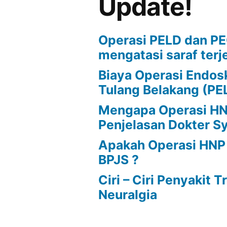
Update!
otak
?
Operasi PELD dan P
mengatasi saraf terj
Biaya Operasi Endos
Tulang Belakang (PE
Mengapa Operasi HNP
Penjelasan Dokter S
Apakah Operasi HNP
BPJS ?
Ciri – Ciri Penyakit 
Neuralgia