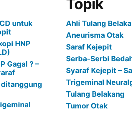
Topik
ECD untuk
Ahli Tulang Belak
epit
Aneurisma Otak
kopi HNP
Saraf Kejepit
LD)
Serba-Serbi Bedah
 Gagal ? –
Syaraf Kejepit – Sa
yaraf
Trigeminal Neural
 ditanggung
Tulang Belakang
Trigeminal
Tumor Otak