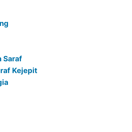
ang
 Saraf
raf Kejepit
gia