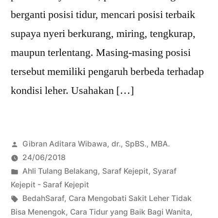
berganti posisi tidur, mencari posisi terbaik
supaya nyeri berkurang, miring, tengkurap,
maupun terlentang. Masing-masing posisi
tersebut memiliki pengaruh berbeda terhadap
kondisi leher. Usahakan […]
Posted
Gibran Aditara Wibawa, dr., SpBS., MBA.
by
24/06/2018
Posted
Ahli Tulang Belakang
,
Saraf Kejepit
,
Syaraf
in
Kejepit - Saraf Kejepit
Tags:
BedahSaraf
,
Cara Mengobati Sakit Leher Tidak
Bisa Menengok
,
Cara Tidur yang Baik Bagi Wanita
,