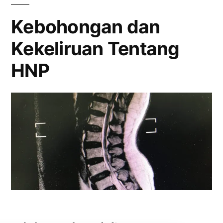
Pada
Tulang
Kebohongan dan
Belakang
Kekeliruan Tentang
HNP