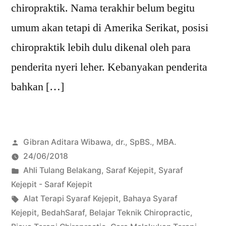
chiropraktik. Nama terakhir belum begitu
umum akan tetapi di Amerika Serikat, posisi
chiropraktik lebih dulu dikenal oleh para
penderita nyeri leher. Kebanyakan penderita
bahkan […]
Posted
Gibran Aditara Wibawa, dr., SpBS., MBA.
by
24/06/2018
Posted
Ahli Tulang Belakang
,
Saraf Kejepit
,
Syaraf
in
Kejepit - Saraf Kejepit
Tags:
Alat Terapi Syaraf Kejepit
,
Bahaya Syaraf
Kejepit
,
BedahSaraf
,
Belajar Teknik Chiropractic
,