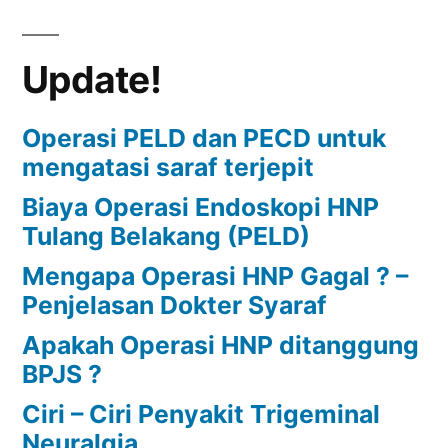
Dan
Jenis
Update!
Bantal
Yang
Baik
Operasi PELD dan PECD untuk
Untuk
mengatasi saraf terjepit
Nyeri
Biaya Operasi Endoskopi HNP
Leher
Tulang Belakang (PELD)
Mengapa Operasi HNP Gagal ? –
Penjelasan Dokter Syaraf
Apakah Operasi HNP ditanggung
BPJS ?
Ciri – Ciri Penyakit Trigeminal
Neuralgia