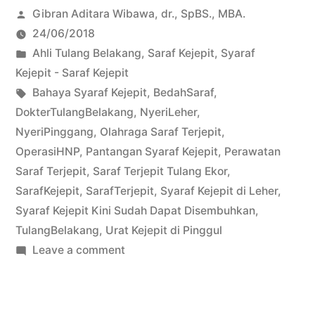
Posted
Gibran Aditara Wibawa, dr., SpBS., MBA.
by
24/06/2018
Posted
Ahli Tulang Belakang
,
Saraf Kejepit
,
Syaraf
in
Kejepit - Saraf Kejepit
Tags:
Bahaya Syaraf Kejepit
,
BedahSaraf
,
DokterTulangBelakang
,
NyeriLeher
,
NyeriPinggang
,
Olahraga Saraf Terjepit
,
OperasiHNP
,
Pantangan Syaraf Kejepit
,
Perawatan
Saraf Terjepit
,
Saraf Terjepit Tulang Ekor
,
SarafKejepit
,
SarafTerjepit
,
Syaraf Kejepit di Leher
,
Syaraf Kejepit Kini Sudah Dapat Disembuhkan
,
TulangBelakang
,
Urat Kejepit di Pinggul
on
Leave a comment
Kebohongan
dan
Kekeliruan