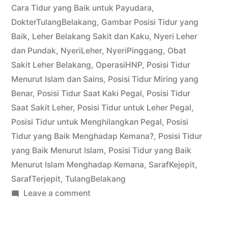
Cara Tidur yang Baik untuk Payudara
,
DokterTulangBelakang
,
Gambar Posisi Tidur yang
Baik
,
Leher Belakang Sakit dan Kaku
,
Nyeri Leher
dan Pundak
,
NyeriLeher
,
NyeriPinggang
,
Obat
Sakit Leher Belakang
,
OperasiHNP
,
Posisi Tidur
Menurut Islam dan Sains
,
Posisi Tidur Miring yang
Benar
,
Posisi Tidur Saat Kaki Pegal
,
Posisi Tidur
Saat Sakit Leher
,
Posisi Tidur untuk Leher Pegal
,
Posisi Tidur untuk Menghilangkan Pegal
,
Posisi
Tidur yang Baik Menghadap Kemana?
,
Posisi Tidur
yang Baik Menurut Islam
,
Posisi Tidur yang Baik
Menurut Islam Menghadap Kemana
,
SarafKejepit
,
SarafTerjepit
,
TulangBelakang
on
Leave a comment
Posisi
Tidur