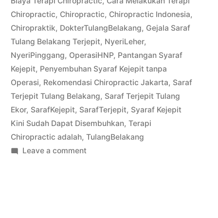
Biaya Terapi Chiropractic
,
Cara Melakukan Terapi
Chiropractic
,
Chiropractic
,
Chiropractic Indonesia
,
Chiropraktik
,
DokterTulangBelakang
,
Gejala Saraf
Tulang Belakang Terjepit
,
NyeriLeher
,
NyeriPinggang
,
OperasiHNP
,
Pantangan Syaraf
Kejepit
,
Penyembuhan Syaraf Kejepit tanpa
Operasi
,
Rekomendasi Chiropractic Jakarta
,
Saraf
Terjepit Tulang Belakang
,
Saraf Terjepit Tulang
Ekor
,
SarafKejepit
,
SarafTerjepit
,
Syaraf Kejepit
Kini Sudah Dapat Disembuhkan
,
Terapi
Chiropractic adalah
,
TulangBelakang
on
Leave a comment
Chiropraktik
Terapi
Saraf
Terjepit