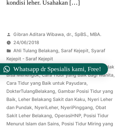
kondisi leher. Usahakan […]
Posted
Gibran Aditara Wibawa, dr., SpBS., MBA.
by
24/06/2018
Posted
Ahli Tulang Belakang
,
Saraf Kejepit
,
Syaraf
in
Kejepit - Saraf Kejepit
Tags:
BedahSaraf
,
Cara Mengobati Sakit Leher Tidak
Whatsapp dr Spesialis kami, Free!
Bisa Menengok
,
Cara Tidur yang Baik Bagi Wanita
,
Cara Tidur yang Baik untuk Payudara
,
DokterTulangBelakang
,
Gambar Posisi Tidur yang
Baik
,
Leher Belakang Sakit dan Kaku
,
Nyeri Leher
dan Pundak
,
NyeriLeher
,
NyeriPinggang
,
Obat
Sakit Leher Belakang
,
OperasiHNP
,
Posisi Tidur
Menurut Islam dan Sains
,
Posisi Tidur Miring yang