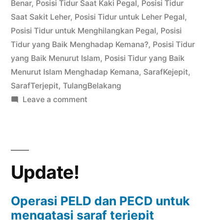
Benar
,
Posisi Tidur Saat Kaki Pegal
,
Posisi Tidur
Saat Sakit Leher
,
Posisi Tidur untuk Leher Pegal
,
Posisi Tidur untuk Menghilangkan Pegal
,
Posisi
Tidur yang Baik Menghadap Kemana?
,
Posisi Tidur
yang Baik Menurut Islam
,
Posisi Tidur yang Baik
Menurut Islam Menghadap Kemana
,
SarafKejepit
,
SarafTerjepit
,
TulangBelakang
on
Leave a comment
Posisi
Tidur
Dan
Jenis
Update!
Bantal
Yang
Baik
Operasi PELD dan PECD untuk
Untuk
mengatasi saraf terjepit