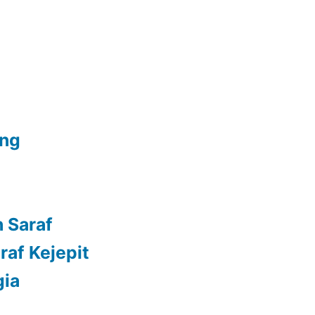
ang
 Saraf
raf Kejepit
gia