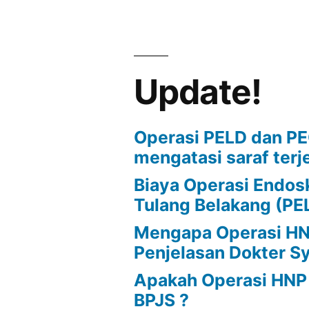
Jenis
Bantal
Yang
Baik
Update!
Untuk
Nyeri
Leher
Operasi PELD dan P
mengatasi saraf terj
Biaya Operasi Endos
Tulang Belakang (PE
Mengapa Operasi HNP
Penjelasan Dokter S
Apakah Operasi HNP
BPJS ?