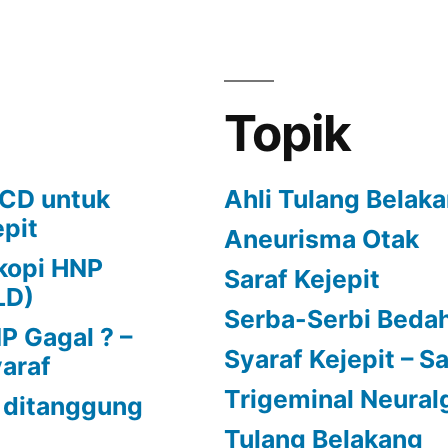
Topik
ECD untuk
Ahli Tulang Belak
epit
Aneurisma Otak
kopi HNP
Saraf Kejepit
LD)
Serba-Serbi Bedah
 Gagal ? –
Syaraf Kejepit – Sa
yaraf
Trigeminal Neural
 ditanggung
Tulang Belakang