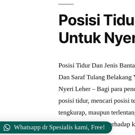
Posisi Tid
Untuk Nyer
Posisi Tidur Dan Jenis Bant
Dan Saraf Tulang Belakang Y
Nyeri Leher – Bagi para pende
posisi tidur, mencari posisi 
tengkurap, maupun terlentan
pengaruh berbeda terhadap k
Whatsapp dr Spesialis kami, Free!