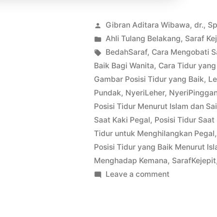
Posted
Gibran Aditara Wibawa, dr., S
by
Posted
Ahli Tulang Belakang
,
Saraf Kej
in
Tags:
BedahSaraf
,
Cara Mengobati S
Baik Bagi Wanita
,
Cara Tidur yang
Gambar Posisi Tidur yang Baik
,
Le
Pundak
,
NyeriLeher
,
NyeriPingga
Posisi Tidur Menurut Islam dan Sa
Saat Kaki Pegal
,
Posisi Tidur Saat
Tidur untuk Menghilangkan Pegal
Posisi Tidur yang Baik Menurut Is
Menghadap Kemana
,
SarafKejepit
on
Leave a comment
Posisi
Tidur
Dan