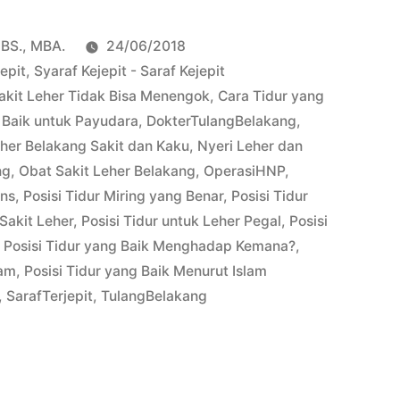
pBS., MBA.
24/06/2018
epit
,
Syaraf Kejepit - Saraf Kejepit
akit Leher Tidak Bisa Menengok
,
Cara Tidur yang
 Baik untuk Payudara
,
DokterTulangBelakang
,
her Belakang Sakit dan Kaku
,
Nyeri Leher dan
ng
,
Obat Sakit Leher Belakang
,
OperasiHNP
,
ins
,
Posisi Tidur Miring yang Benar
,
Posisi Tidur
 Sakit Leher
,
Posisi Tidur untuk Leher Pegal
,
Posisi
,
Posisi Tidur yang Baik Menghadap Kemana?
,
lam
,
Posisi Tidur yang Baik Menurut Islam
,
SarafTerjepit
,
TulangBelakang