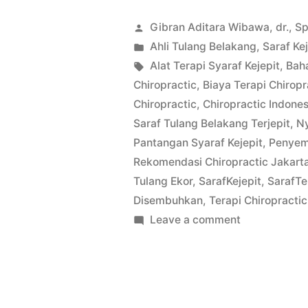
Posted
Gibran Aditara Wibawa, dr., S
by
Posted
Ahli Tulang Belakang
,
Saraf Kej
in
Tags:
Alat Terapi Syaraf Kejepit
,
Baha
Chiropractic
,
Biaya Terapi Chiropr
Chiropractic
,
Chiropractic Indones
Saraf Tulang Belakang Terjepit
,
Ny
Pantangan Syaraf Kejepit
,
Penyemb
Rekomendasi Chiropractic Jakart
Tulang Ekor
,
SarafKejepit
,
SarafTe
Disembuhkan
,
Terapi Chiropracti
on
Leave a comment
Chiropraktik
Terapi
Saraf
Terjepit