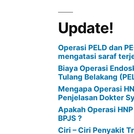
Pada
Tulang
Belakang
Update!
Operasi PELD dan P
mengatasi saraf terj
Biaya Operasi Endos
Tulang Belakang (PE
Mengapa Operasi HNP
Penjelasan Dokter S
Apakah Operasi HNP
BPJS ?
Ciri – Ciri Penyakit 