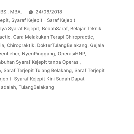
pBS., MBA.
24/06/2018
epit
,
Syaraf Kejepit - Saraf Kejepit
ya Syaraf Kejepit
,
BedahSaraf
,
Belajar Teknik
actic
,
Cara Melakukan Terapi Chiropractic
,
ia
,
Chiropraktik
,
DokterTulangBelakang
,
Gejala
eriLeher
,
NyeriPinggang
,
OperasiHNP
,
uhan Syaraf Kejepit tanpa Operasi
,
a
,
Saraf Terjepit Tulang Belakang
,
Saraf Terjepit
rjepit
,
Syaraf Kejepit Kini Sudah Dapat
c adalah
,
TulangBelakang