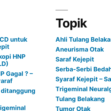
Topik
ECD untuk
Ahli Tulang Belak
epit
Aneurisma Otak
kopi HNP
Saraf Kejepit
LD)
Serba-Serbi Bedah
 Gagal ? –
Syaraf Kejepit – Sa
yaraf
Trigeminal Neural
 ditanggung
Tulang Belakang
Trigeminal
Tumor Otak