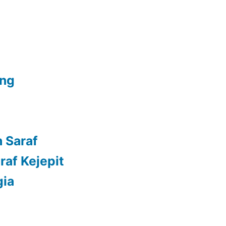
ang
 Saraf
raf Kejepit
gia