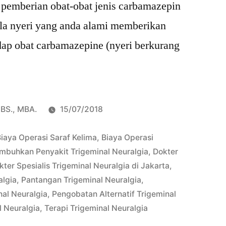
 pemberian obat-obat jenis carbamazepin
. Bila nyeri yang anda alami memberikan
dap obat carbamazepine (nyeri berkurang
pBS., MBA.
15/07/2018
iaya Operasi Saraf Kelima
,
Biaya Operasi
buhkan Penyakit Trigeminal Neuralgia
,
Dokter
kter Spesialis Trigeminal Neuralgia di Jakarta
,
algia
,
Pantangan Trigeminal Neuralgia
,
al Neuralgia
,
Pengobatan Alternatif Trigeminal
l Neuralgia
,
Terapi Trigeminal Neuralgia