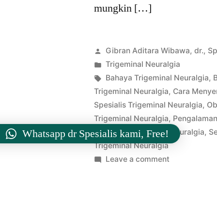
mungkin […]
Posted
Gibran Aditara Wibawa, dr., S
by
Posted
Trigeminal Neuralgia
in
Tags:
Bahaya Trigeminal Neuralgia
,
B
Trigeminal Neuralgia
,
Cara Menyem
Spesialis Trigeminal Neuralgia
,
Ob
Trigeminal Neuralgia
,
Pengalaman 
Whatsapp dr Spesialis kami, Free!
Alternatif Trigeminal Neuralgia
,
Se
Trigeminal Neuralgia
on
Leave a comment
Ciri
–
Ciri
Penyakit