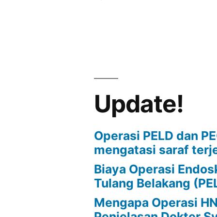
Cara
Menyembuh
Penyakit
Trigeminal
Neuralgia
Update!
Operasi PELD dan P
mengatasi saraf terj
Biaya Operasi Endos
Tulang Belakang (PE
Mengapa Operasi HNP
Penjelasan Dokter S