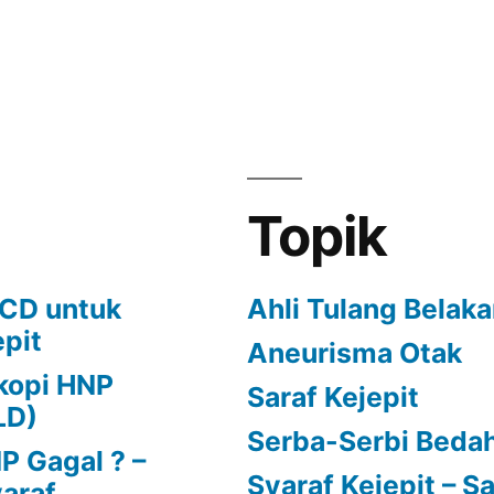
kan
Topik
ECD untuk
Ahli Tulang Belak
epit
Aneurisma Otak
kopi HNP
Saraf Kejepit
LD)
Serba-Serbi Bedah
 Gagal ? –
Syaraf Kejepit – Sa
yaraf