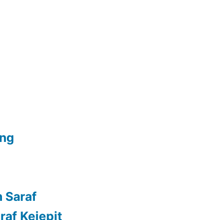
ang
 Saraf
raf Kejepit