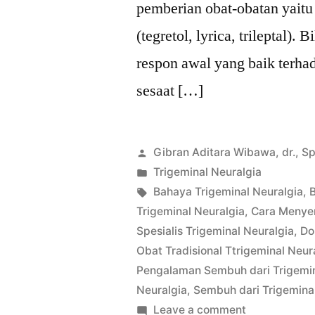
pemberian obat-obatan yaitu
(tegretol, lyrica, trileptal)
respon awal yang baik terha
sesaat […]
Posted
Gibran Aditara Wibawa, dr., S
by
Posted
Trigeminal Neuralgia
in
Tags:
Bahaya Trigeminal Neuralgia
,
B
Trigeminal Neuralgia
,
Cara Menyem
Spesialis Trigeminal Neuralgia
,
Do
Obat Tradisional Ttrigeminal Neur
Pengalaman Sembuh dari Trigemin
Neuralgia
,
Sembuh dari Trigemina
on
Leave a comment