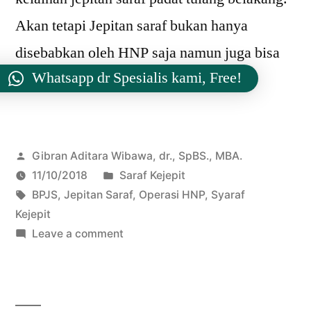
Akan tetapi Jepitan saraf bukan hanya
disebabkan oleh HNP saja namun juga bisa
Whatsapp dr Spesialis kami, Free!
terjadi akibat : jepitan oleh […]
Posted
Gibran Aditara Wibawa, dr., SpBS., MBA.
by
Posted
11/10/2018
Saraf Kejepit
Tags:
in
BPJS
,
Jepitan Saraf
,
Operasi HNP
,
Syaraf
Kejepit
on
Leave a comment
Apakah
Operasi
HNP
ditanggung