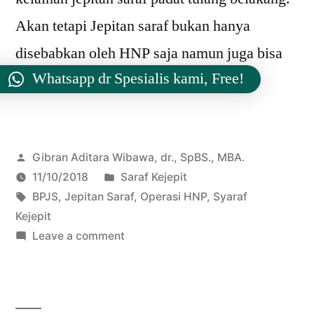
Akan tetapi Jepitan saraf bukan hanya
disebabkan oleh HNP saja namun juga bisa
Whatsapp dr Spesialis kami, Free!
terjadi akibat : jepitan oleh […]
Posted
Gibran Aditara Wibawa, dr., SpBS., MBA.
by
Posted
11/10/2018
Saraf Kejepit
Tags:
in
BPJS
,
Jepitan Saraf
,
Operasi HNP
,
Syaraf
Kejepit
on
Leave a comment
Apakah
Operasi
HNP
ditanggung