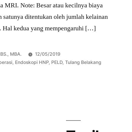
da MRI. Note: Besar atau kecilnya biaya
 satunya ditentukan oleh jumlah kelainan
si. Hal kedua yang mempengaruhi […]
pBS., MBA.
12/05/2019
perasi
,
Endoskopi HNP
,
PELD
,
Tulang Belakang