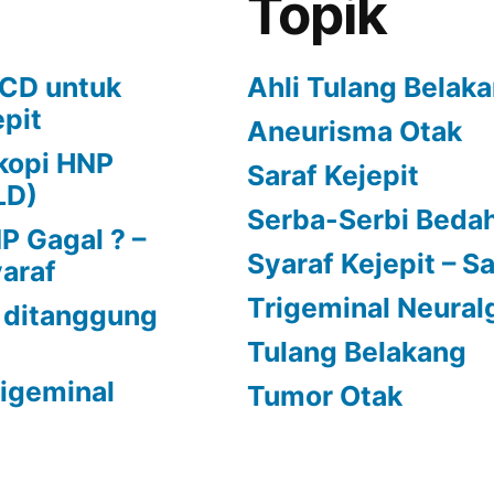
Topik
ECD untuk
Ahli Tulang Belak
epit
Aneurisma Otak
kopi HNP
Saraf Kejepit
LD)
Serba-Serbi Bedah
 Gagal ? –
Syaraf Kejepit – Sa
yaraf
Trigeminal Neural
 ditanggung
Tulang Belakang
Trigeminal
Tumor Otak