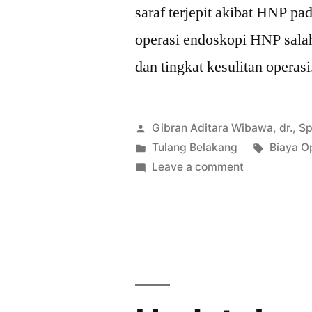
saraf terjepit akibat HNP pa
operasi endoskopi HNP salah
dan tingkat kesulitan opera
Posted
Gibran Aditara Wibawa, dr., S
by
Posted
Tags:
Tulang Belakang
Biaya O
in
on
Leave a comment
Biaya
Operasi
Endoskopi
HNP
Tulang
Belakang
(PELD)