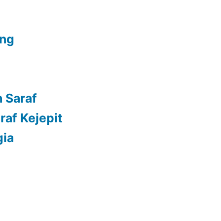
ang
 Saraf
raf Kejepit
gia